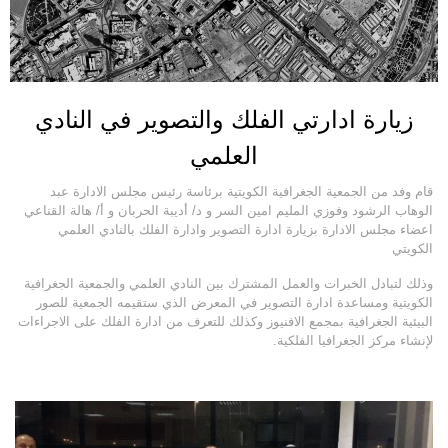
زيارة ادارتي الفلك والتصوير في النادي
العلمي
قام وفد من الجمعية الجغرافية الكويتية برئاسة رئيس مجلس الادارة عبد
الوهاب الرشود وفوزي المليم امين السر و د/ أديبة الحربان و أ/ هالة القناعي
اعضاء مجلس الادارة بزيارة ادارة التصوير وادارة الفلك بالنادي العلمي
الكويتي
وذلك لتبادل الخبرات والعمل المشترك بين النادي العلمي والجمعية الجغرافية
الكويتية ومساعدة ادارة التصوير في المعرض الذي ستقيمه الجمعية للصور
البيئية الجغرافية بمجمع الافنيوز وكذلك للتعرف من ادارة الفلك على الاجراءات
لإنشاء مركز الجغرافيا الفلكية.