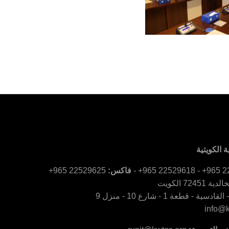
 الكويتية
فاكس:
22529625 965+
سية - قطعة 1 - شارع 10 - منزل 9
info@k