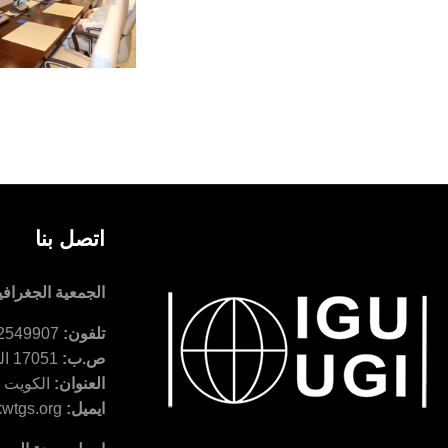
اتصل بنا
الجمعية الجغرافية
تلفون:
22549907 965+ - 22529618 965+ -
ص.ب:
17051 الخالدية 72451 الكويت
العنوان:
الكويت - القاد
ايميل:
wtgs.org