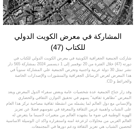
المشاركة في معرض الكويت الدولي
للكتاب (47)
شاركت الجمعية الجغرافية الكويتية في معرض الكويت الدولي للكتاب في
دورته (47) خلال الفترة من 20 نوفمبر إلى 1 ديسمبر 2024 بمشاركة 565 دار
نشر تمثل 30 دولة عربية واجنبية وتحرص الجمعية علي المشاركة سنوياً في
هذا المعرض لعرض الرسائل الجغرافية والمنشورات والإصدارات الخاصة
والخرائط و CD.
وقد زار جناح الجمعية عدة شخصيات عامة وبعض سفراء الدول المعرض ويعد
المعرض "تظاهرة ثقافية" يسهم في تحقيق التوازن الثقافي والحضاري
والإنساني مع دول العالم لما يشمله من انشطة ثقافية مصاحبة تركز هذا العام
على الشباب واهمية غرس الثقافة والمعرفة في نفوسهم فضلا عن تعزيز
الهوية الوطنية في ضوء ما يشهده العالم من متغيرات لاسيما ما يتعرض له
العالم العربي من محاولات لزعزعة امنه واستقراره واكد ان الوسيلة الاساسية
لتحصين الشباب هي تعزيز الثقافة ودعم دورها في المجتمعات.