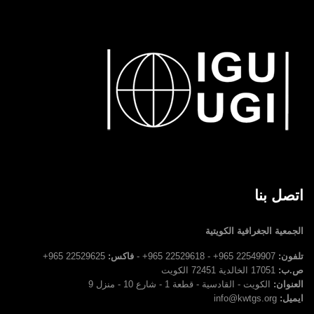
اتصل بنا
الجمعية الجغرافية الكويتية
تلفون:
22549907 965+ - 22529618 965+ -
فاكس:
22529625 965+
ص.ب:
17051 الخالدية 72451 الكويت
العنوان:
الكويت - القادسية - قطعة 1 - شارع 10 - منزل 9
ايميل:
info@kwtgs.org