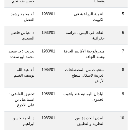
وقضايا
حسن طه نجم
5
التنمية الزراعية فى
1983/01
أ.د محمد رشيد
الكويت
الفضل
6
القات فى اليمن : دراسة
1983/01
د. عباس فاضل
جغرافية
السعدي
7
هيدرولوجية الأقاليم الجافة
1983/01
تعريب : د. سعيد
وشبه الجافة
محمد ابو سعده
8
منتخبات من المصطلحات
1984/01
أ.د عبد الله
العربية لأشكال سطح
يوسف الغنيم
الأرض
9
البلدان اليمانية عند ياقوت
1985/01
تحقيق القاضي :
الحموى
اسماعيل بن
على الاكوع
10
المدن الجديدة بين
1985/01
د. احمد حسن
النظرية والتطبيق
ابراهيم