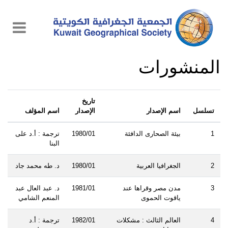
المنشورات
تاريخ
تسلسل
اسم الإصدار
الإصدار
اسم المؤلف
1
بيئة الصحارى الدافئة
1980/01
ترجمة : أ.د على
البنا
2
الجغرافيا العربية
1980/01
د. طه محمد جاد
3
مدن مصر وقراها عند
1981/01
د. عبد العال عبد
ياقوت الحموى
المنعم الشامي
4
العالم الثالث : مشكلات
1982/01
ترجمة : أ.د