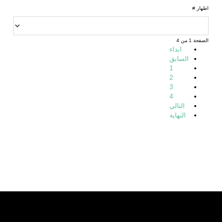
اظهار #
الصفحة 1 من 4
ابداء
السابق
1
2
3
4
التالي
النهاية