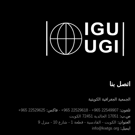
اتصل بنا
الجمعية الجغرافية الكويتية
تلفون:
22549907 965+ - 22529618 965+ -
فاكس:
22529625 965+
ص.ب:
17051 الخالدية 72451 الكويت
العنوان:
الكويت - القادسية - قطعة 1 - شارع 10 - منزل 9
ايميل:
info@kwtgs.org