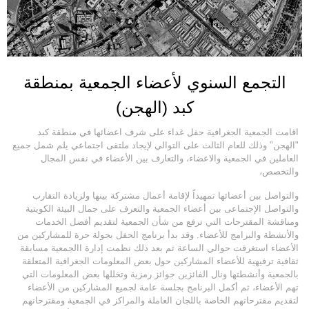
التجمع السنوي لأعضاء الجمعية بمنطقة
كبد (الهجن)
اقامت الجمعية الجغرافية حفل غداء على شرف اعضائها في منطقة كبد
"الهجن" وذلك للعام الثالث على التوالي لإيجاد ملتقى اجتماعي يلم شمل جميع
العاملين في الجمعية والاعضاء، والتعارف بين الأعضاء في نفس المجال
والتخصص،
والتواصل بين أعضائها تمهيداً لإقامة أعمال مشتركة بينها ولزيادة التقارب
والتواصل الإجتماعى بين أعضاء الجمعية والتعرف على جمال البيئة الكويتية
ومناقشة المقترحات التي ترفع من شأن الجمعية لتقديم أفضل الخدمات
والأنشطة والبرامج للأعضاء. وقد بدأ برنامج الحفل بجولة حرة للمشاركين من
الأعضاء استغرقت حوالي الساعة ثم بعد ذلك نظمت إدارة االجمعية مسابقة
ثقافية ترفيهية للأعضاء المشاركين حول بعض المعلومات الجغرافية المتعلقة
بالجمعية وأنشطتها ونال الفائزين جوائز رمزية وتخللها بعض المعلومات التي
تهم الأعضاء، ثم أكمل البرنامج بجلسة عامة لجميع المشاركين من الأعضاء
لتقديم مقترحاتهم الخاصة باللجان العاملة والمراكز في الجمعية ومقترحاتهم