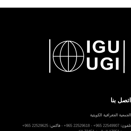
اتصل بنا
الجمعية الجغرافية الكويتية
تلفون:
22549907 965+ - 22529618 965+ -
فاكس:
22529625 965+