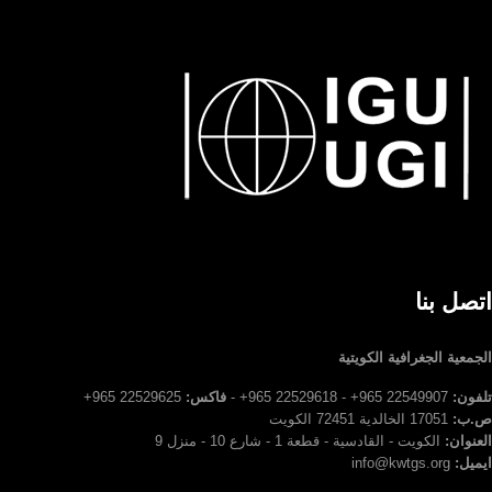
اتصل بنا
الجمعية الجغرافية الكويتية
تلفون:
22549907 965+ - 22529618 965+ -
فاكس:
22529625 965+
ص.ب:
17051 الخالدية 72451 الكويت
العنوان:
الكويت - القادسية - قطعة 1 - شارع 10 - منزل 9
ايميل:
info@kwtgs.org