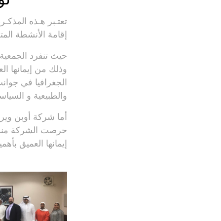
تعتـبر
هـذه
المذكـر
إقامة
الأنشطة
المت
حيث
تنفرد
الجمعية
وذلك
من
إيمانها
الع
الجغرافيا
في
جوان
والطبيعية
و
السياس
أما
شركة
أوبن
وير
حرصت
الشركة
منذ
إيمانها
العميق
بأهمي