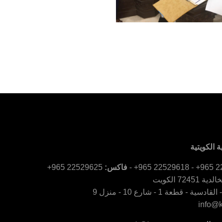
 الكويتية
فاكس:
22529625 965+
سية - قطعة 1 - شارع 10 - منزل 9
info@k