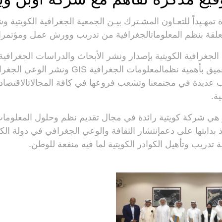
ة
تمهـيداً
للتعـاون
المشـترك
بيـن
الجمعية
الجغرافية
الكويتية
وش
علقة
بنظم
المعلومات
الجغرافية
من
تدريب
وورش
عمل
ومؤتمر
الجغرافية
الكويتية
بإصدار
ونشر
الأبحاث
والدراسات
الجغرافية
ميق
بأهمية
نظم
المعلومات
الجغرافية
GIS
ونشر
الوعي
الجغرا
ب
عديدة
في
مجتمعنا
وتشعب
فروعها
في
كافة
المجالات
الاقتصاد
ية
.
هي
شركة
كويتية
رائدة
في
مجال
تقديم
نظم
وحلول
المعلوما
بدايتها
على
دعم
إنتشار
الثقافة
والوعي
الجغرافي
في
دولة
الك
ة
تدريب
وتأهيل
الكوادر
الكويتية
لما
فيه
منفعة
للوطن
.