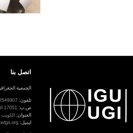
اتصل بنا
الجمعية الجغرافية
تلفون:
22549907 965+ - 22529618 965+ -
ص.ب:
17051 الخالدية 72451 الكويت
العنوان:
الكويت - القاد
ايميل:
wtgs.org