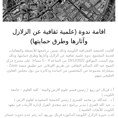
اقامة ندوة (علمية ثقافية عن الزلازل
وآثارها وطرق حمايتها)
أقامت الجمعية الجغرافية الكويتية وذلك ضمن برنامجها للأنشطة والفعاليات
لخدمة المجتمع، ندوة علمية ثقافية عن الزلازل وآثارها وطرق حمايتها، وذلك
يوم السبت الموافق 10/12/2022 من الساعة 4 – 5 مساءا على مسرح مركز
الشيخ عبد الله السالم الثقافي عن طريق الاونلاين عبر تطبيق منصة Zoom ،
بمشاركة مجموعة من المختصين من اساتذة ودكاترة من دول مجلس التعاون
الخليجي منهم:
أ.د فريال ابو ربيع ( رئيس قسم علوم الارض والبيئة - كلية العلوم – جامعة
الكويت )
أ.د . عبدالله بن محمد العمري ( رئيس الجمعية السعودية لعلوم الارض )
د. عبد الله العنزي ( مدير برنامج دعم متخذي القرار لإدارة الأزمات في معهد
الكويت للأبحاث العلمية )
كدت خبيرة الزلازل الكويتية الدكتورة فريال بوربيع، أنه رغم عدم حدوث خسائر