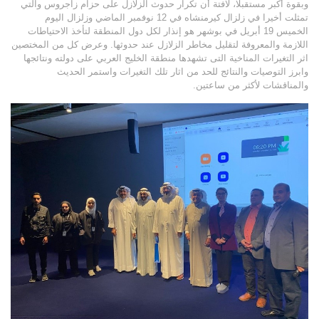
وبقوة أكبر مستقبلا، لافتة أن تكرار حدوث الزلازل على حزام زاجروس والتي
تمثلت أخيرا في زلزال كيرمنشاه في 12 نوفمبر الماضي وزلزال اليوم
الخميس 19 أبريل في بوشهر هو إنذار لكل دول المنطقة لتأخذ الاحتياطات
اللازمة والمعروفة لتقليل مخاطر الزلازل عند حدوثها. وعرض كل من المختصين
اثر التغيرات المناخية التى تشهدها منطقة الخليج العربي على دولته ونتائجها
وابرز التوصيات والنتائج للحد من اثار تلك التغيرات واستمر الحديث
والمناقشات لأكثر من ساعتين.