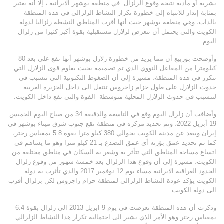
بشرية أو مادية نتيجة وقوع الزلزال في منطقة بوشهر الايرانية ، إلا أنه يعتبر
بمثابة إنذار للانتباه إلى خطورة تكرار النشاط الزلزالي في هذه المنطقة
بالذات، وهي منطقة بوشهر حيث أنها أقرب المناطق النشطة زلزاليا لدولة
الكويت والتي يحتمل أن تتعرض لزلازل مستقبلية بقوة أكبر كثيرا من زلزال
اليوم.
وأوضحت بوربيع أن مما يزيد من خطورة زلازل بوشهر أنها تقع على بعد 80
كيلومترا من المفاعل النووي الذي تم تصميمه بحيث يقاوم قوى الزلازل التي
تتكرر في هذه المنطقة، مشيرة إلى أن الضغوط التكتونية التي تتسبب في
حدوث الزلازل على طول حزام زاجروس تنتقل الى داخل الجزيرة العربية
لتتسبب في حدوث الزلازل المحلية متوسطة القوة والتي تقع داخل الكويت.
وأضافت أن زلزال اليوم وقع في التاسعة والدقيقة 34 من صباح اليوم الخميس
19 أبريل 2022، وتم تحديد مركزه في منطقة تقع جنوب شرق ميناء بوشهر في
إيران ويبعد عن مدينة الكويت بحوالي 380 كيلو مترا بقوة 5.8 بمقياس رختر،
كما تم تحديد عمق بؤرته أي عمق التصدع بـ 21 كيلو مترا وهو ما يساهم في
اتساع مساحة المناطق التي تتأثر به وشعر به السكان في مناطق مختلفة من
الكويت، مشيرة إلى أن وقوع هذا الزلزال بعد خمسة شهور من وقوع زلزال
الحدود العراقية الايرانية مساء يوم 12 نوفمبر 2017 والذي تأثرت به دولة
الكويت يؤكد عودة النشاط الزلزالي لمنطقة حزام زاجروس لكن بزلزال أقرب
الى دولة الكويت.
وذكرت أن هذه المنطقة تعرضت في يوم 9 ابريل 2013 الى زلزال بقوة 6.4
بمقياس رختر وهو الأمر الذي يشير الى احتمالية تكرار هذا النشاط الزلزالي