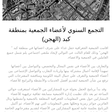
التجمع السنوي لأعضاء الجمعية بمنطقة
كبد (الهجن)
اقامت الجمعية الجغرافية حفل غذاء على شرف اعضائها في منطقة كبد "
الهجن" وذلك للعام الثالث عى التوالي لإيجاد ملتقى اجتماعي يلم شمل جميع
العاملين في الجمعية والاعضاء،
والتعارف بين الأعضاء في نفس المجال والتخصص، والتواصل بين أعضائها
تمهيداً لإقامة أعمال مشتركة بينها ولزيادة التقارب والتواصل الإجتماعى بين
أعضاء الجمعية والتعرف علي جمال البيئة الكويتية ومناقشة المقترحات التي
ترفع من شأن الجمعية لتقديم أفضل الخدمات والأنشطة والبرامج للأعضاء.
وقد بدأ برنامج الحفل بجولة حرة للمشاركين من الأعضاء استغرقت حوالي
الساعة ثم بعد ذلك نظمت إدارة االجمعية مسابقة ثقافية ترفيهية للأعضاء
المشاركين حول بعض المعلومات الجغرافية المتعلقة بالجمعية وأنشطتها ونال
الفائزين جوائز رمزية وتخللها بعض المعلومات التي تهم الأعضاء، ثم أكمل
البرنامج بجلسة عامة لجميع المشاركين من الأعضاء لتقديم مقترحاتهم الخاصة