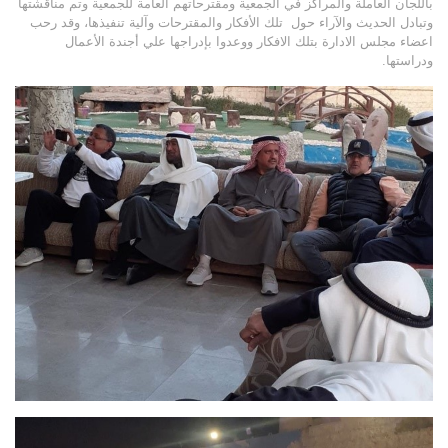
باللجان العاملة والمراكز في الجمعية ومقترحاتهم العامة للجمعية وتم مناقشتها
وتبادل الحديث والآراء حول تلك الأفكار والمقترحات وآلية تنفيذها، وقد رحب
اعضاء مجلس الادارة بتلك الافكار ووعدوا بإدراجها علي أجندة الأعمال
ودراستها.