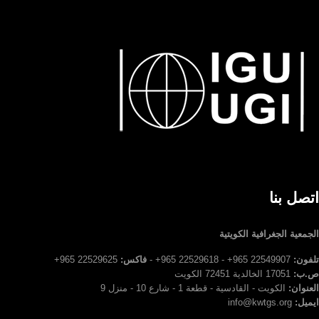
اتصل بنا
الجمعية الجغرافية الكويتية
تلفون:
22549907 965+ - 22529618 965+ -
فاكس:
22529625 965+
ص.ب:
17051 الخالدية 72451 الكويت
العنوان:
الكويت - القادسية - قطعة 1 - شارع 10 - منزل 9
ايميل:
info@kwtgs.org