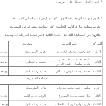
5- تحديد اتجاه الشمال على الخريطة.
* تكريم مدرسة الرؤية بنات لكونها اكثر المدارس
مشاركة في المسابقة
*
تكريم منطقة مبارك الكبير التعليمية اكثر المناطق مشاركة في المسابقة
الفائزون في المسابقة الثقافية العلمية الثانية عشر لطلبة المرحلة المتوسطة
المراكز
اسم الطالب
المدرسة
الأول
حلا محمود يوسف العبيدات
حولي المتوسطة
فوزية 
خليفة محمد خليفة العمير
الثاني
سليمان المطوع
يوسف 
خليفة سليمان خليفة العمير
الثالث
محمد يوسف عوض سلطان
سليمان المطوع
يوسف 
الابحاث المتميزة
الأول
سلمى احمد محمد معروف
هاجر المتوسطة
الثاني
ليال نجيب محمد المطوع
الرؤية ثنائية اللغة
شيماء
الثالث
مازن ايهاب انور عبد السلام
سليمان المطوع
يوسف 