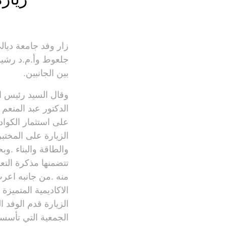
زار وفد جامعة ديا
جلعوط وأ.م.د رشيد 
بين الجانبين.
وقال السيد رئيس الو
الدكتور عبد المنعم
على استثمار الكوادر
الزيارة على المختبر
والطاقة والبناء .و
تتضمنها مذكرة التع
منه .من جانبه اعر
الاكاديمية المتميزة
الزيارة قدم الوفد 
الجمعية التي تأسست ع