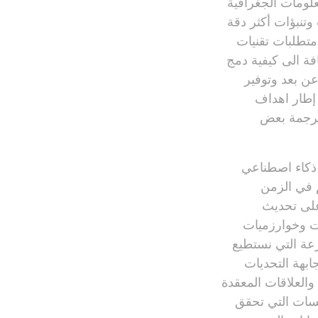
علومات الجغرافية
وتنبؤات أكثر دقة
تطلبات تقنيات
افة الى كيفية دمج
عن بعد وتوفير
 إطار اهداف
 ترجمة بعض
صطناعي الجغرافي (GeoAI) هو تطبيق ذكاء اصطناعي
م في الزمن
على تحديث
ات وخوارزميات
لجغرافي (GeoAI) على تغيير السرعة التي نستطيع
ابهة التحديات
والعلاقات المعقدة
سات التي تحقق