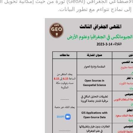
استفادة من الذكاء الاصطناعي الجغرافي (GeoAI) ثورة من حيث إمكانية
إلى نماذج تتواءم مع تطور البيانات.