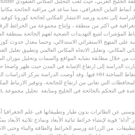
كوفيد - ١٩ في منطقة الخل
أنماط التباين الجغرافي، مما ساعد في مراقبة الجائحة مكانيا عب
غرافية في اكثر من منطقة ، وإنتاج مجموعة من الخرائط الرقم
نباط المؤشرات لتتبع التهديدات الصحية لفهم الجائحة بمنطقة ال
قائي المكاني، وتعليل الاتجاه المكاني العالمي وتطبيق تعليل العن
رات من خلال مطابقة تشابه المواقع والسمات وتحليل موران ال
شارت الدراسة إلى ارتفاع الإصابة في المدن حيث ظهر واضحا ح
كوفيد -١٩ لتطور النقاط الساخنة HH فيها. وقد أوصت الدراسة بتركز الد
المحافظات التي تعاني من ارتفاع للجائحة، وتوفير الارتباط المك
حوسني عن الطائرات بدون طيار وتطبيقاتها في علم الجغرافيا
"أداة" قوية لإنشاء خرائط ثنائية الأبعاد ونماذج ثلاثية الأبعاد 
تطبيقات من الزراعة ورسم الخرائط والطاقة والبناء وحتى الا