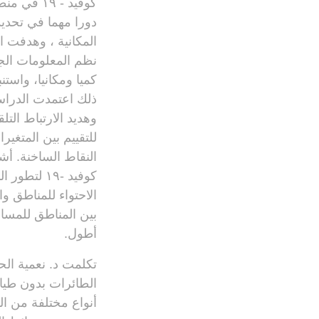
دورا مهما في تحديد 
نظم المعلومات الج
كميا ومكانيا، واست
وهديد الارتباط التل
للتقييم بين المتغي
النقاط الساخنة. أ
الاحتواء للمناطق و
أطول.
تكلمت د. نعمية ال
الطائرات بدون طيار 
أنواع مختلفة من ال