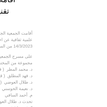
تقن
أقامت الجمعية الجغ
علمية ثقافية عن اح
14/3/2023 من الساعة 6 – 8 مساءا
مجموعة من المختص
د. محمد المطر ( قس
د. فهد المطلق ( قس
د. طلال العوضي ( 
د. نعيمة الحوسني (
م. أحمد السافي ( 
تحدث د. طلال العوض