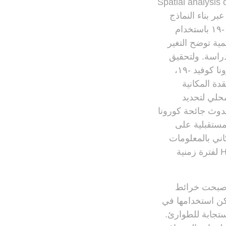
يج العربي، حيث لعب التحليل المكاني العنقودي Spatial analysis cluster
ر بناء النماذج
المكانية ، وهدفت الدراسة إلى تحديد ورصد الانتشار المكاني لجائحة كورونا كوفيد -١٩ باستخدام
ية توضح التغير
دراسة. ولتحقيق
ذلك اعتمدت الدراسة على المنهج الاستقرائي الاستدلالي، وحسا معدل حدوث كورونا كوفيد -١٩،
قدة المكانية
محلي لتحديد
دوث جائحة كورونا
راسات المستقبلية على
اني بالمعلومات
بين المناطق للمساعدة في التحكم بالجائحة في الخليج ومتابعة تحليل مجموعة HL لفترة زمنية
 أصبحت خرائط
يمكن استخدامها في
ستجابة للطوارئ.