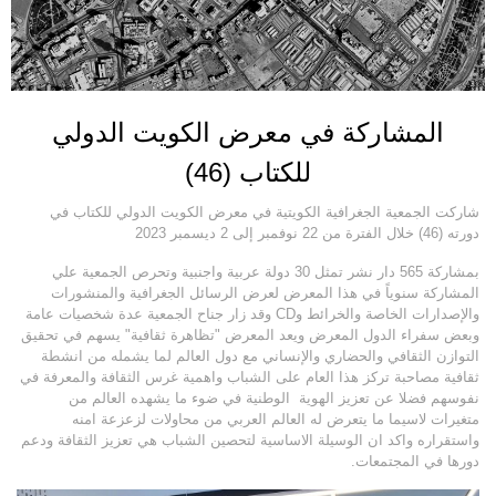
المشاركة في معرض الكويت الدولي
للكتاب (46)
شاركت الجمعية الجغرافية الكويتية في معرض الكويت الدولي للكتاب في
دورته (46) خلال الفترة من 22 نوفمبر إلى 2 ديسمبر 2023
بمشاركة 565 دار نشر تمثل 30 دولة عربية واجنبية وتحرص الجمعية علي
المشاركة سنوياً في هذا المعرض لعرض الرسائل الجغرافية والمنشورات
والإصدارات الخاصة والخرائط وCD وقد زار جناح الجمعية عدة شخصيات عامة
وبعض سفراء الدول المعرض ويعد المعرض "تظاهرة ثقافية" يسهم في تحقيق
التوازن الثقافي والحضاري والإنساني مع دول العالم لما يشمله من انشطة
ثقافية مصاحبة تركز هذا العام على الشباب واهمية غرس الثقافة والمعرفة في
نفوسهم فضلا عن تعزيز الهوية الوطنية في ضوء ما يشهده العالم من
متغيرات لاسيما ما يتعرض له العالم العربي من محاولات لزعزعة امنه
واستقراره واكد ان الوسيلة الاساسية لتحصين الشباب هي تعزيز الثقافة ودعم
دورها في المجتمعات.