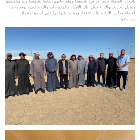
باللجان العاملة والمراكز في الجمعية ومقترحاتهم العامة للجمعية وتم مناقشتها
وتبادل الحديث والآراء حول تلك الأفكار والمقترحات وآلية تنفيذها، وقد رحب
اعضاء مجلس الادارة بتلك الافكار ووعدوا بإدراجها علي أجندة الأعمال
ودراستها.