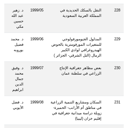
228
النقل بالسكك الحديدية في
1999/05
د. زهير
المملكة العربية السعودية
عبد الله
حسين
مكي
229
المدلول الجيومورفولوجي
1999/06
د. محمد
للمتغيرات المورفومترية بالحوض
فضيل
الهيدروغرافي لوادي الكبير
بوروبه
الرمال (التل الشرقي- الجزائر )
230
بعض مظاهر جغرافية الإنتاج
1999/07
د. وفيق
الزراعي في سلطنة عمان
محمد
جمال
الدين
ابراهيم
231
السكان ومشاريع التنمية الزراعية
1999/08
د. فضل
في مناطق أم الأرانب- الحميرة-
الأيوبي
زويلة دراسة ميدانية جغرافية في
إقليم خزان (ليبيا)