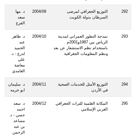
292
التوزيع الجغرافي لمرضى
2004/09
د. مها
السرطان بدولة الكويت
سعد
الفرج
293
نمذجة التطور العمراني لمدينة
2004/10
د. طاهر
الرياض بين 1987و2001م
عبد
باستخدام نظم الاستشعار عن بعد
الحميد
ونظم المعلومات الجغرافية
لدرع - د.
علي
معاضة
العامدي
294
التوزيع الأمثل للخدمات الصحية
2004/11
د. سليمان
في الأردن
ابو خرمه
295
المكانة العلمية للتراث الجغرافي
2004/12
د. سعد
العربي الإسلامي
احمد
حسن - د.
مساعد
بن عبد
الرحمن