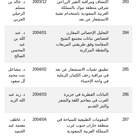
283
اكتشاف ومراقبة التغير الزراعي
2003/12
د. خالد بن
شرقي منطقة تبوك بالمملكة
مسلم
العربية السعودية باستخدام تقنية
الرحيلي
الاستشعار عن بعد
الحربي
284
التحليل الإحصائي المقارن
2004/01
د. عبد
لخصائص نباتات مجتمع الشيح
الله بن
المقاسة وفق طريقتي المربعات
عبد
والنقطة المركزية
المحسن
الصالح
285
تطبيق تقنيات الاستشعار عن بعد
2004/02
د. مشاعل
في مراقبة زحف الكثبان الرملية
بنت محمد
في واحة الإحساء
آل سعود
286
النباتات الفطرية في جزيرة
2004/03
د. زيد عبد
العرب في معاجم اللغة والشعر
الله الزيد
والنثر القديم
287
المقومات الطبيعية للسياحة في
2004/04
د. عاطف
منطقة جازان جنوب غرب
معتمد عبد
المملكة العربية السعودية
الحميد