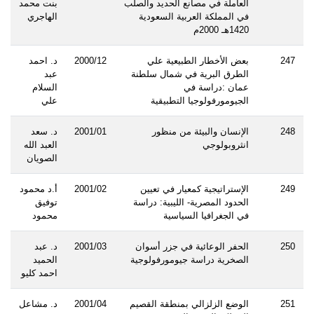
العاملة في مصانع الحديد والصلب
بنت محمد
في المملكة العربية السعودية
الهاجري
1420هـ 2000م
247
بعض الأخطار الطبيعية علي
2000/12
د. احمد
الطرق البرية في شمال سلطنة
عبد
عمان :دراسة في
السلام
الجيومورفولوجيا التطبيقية
علي
248
الإنسان والبيئة من منظور
2001/01
د. سعد
انثروبولوجي
العبد الله
الصويان
249
الإستراتيجية كمعيار في تعيين
2001/02
أ.د محمود
الحدود المصرية- الليبية: دراسة
توفيق
في الجغرافيا السياسية
محمود
250
الحفر الوعائية في جزر أسوان
2001/03
د. عبد
الصخرية دراسة جيومورفولوجية
الحميد
احمد كليو
251
الوضع الزلزالي بمنطقة القصيم
2001/04
د. مشاعل