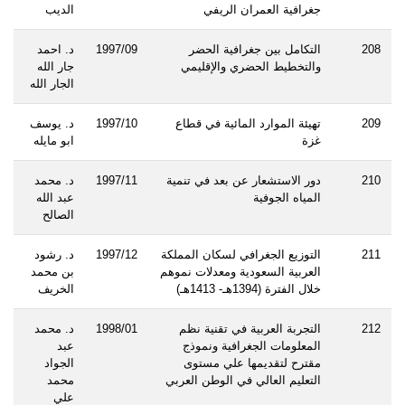
جغرافية العمران الريفي
الديب
208
التكامل بين جغرافية الحضر
1997/09
د. احمد
والتخطيط الحضري والإقليمي
جار الله
الجار الله
209
تهيئة الموارد المائية في قطاع
1997/10
د. يوسف
غزة
ابو مايله
210
دور الاستشعار عن بعد في تنمية
1997/11
د. محمد
المياه الجوفية
عبد الله
الصالح
211
التوزيع الجغرافي لسكان المملكة
1997/12
د. رشود
العربية السعودية ومعدلات نموهم
بن محمد
خلال الفترة (1394هـ- 1413هـ)
الخريف
212
التجربة العربية في تقنية نظم
1998/01
د. محمد
المعلومات الجغرافية ونموذج
عبد
مقترح لتقديمها علي مستوى
الجواد
التعليم العالي في الوطن العربي
محمد
علي