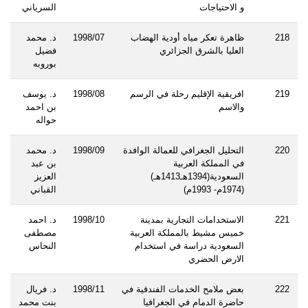
و الاحتياجات
السرياني
218
ظاهرة تعكر مياه أودية الهضاب
1998/07
د. محمد
العليا بالشرق الجزائري
فضيل
بوروبه
219
افريقية الإقليم رحلة في الرسم
1998/08
د. يوسف
والاسم
بن احمد
حواله
220
التحليل الجغرافي للعمالة الوافدة
1998/09
د. محمد
في المملكة العربية
بن عبد
السعودية(1394هـ1413هـ)
العزيز
(1974م- 1993م)
القباني
221
الاستخدامات التجارية بمدينة
1998/10
د. احمد
خميس مشيط بالمملكة العربية
مصطفى
السعودية دراسة في استخدام
النحاس
الارض الحضري
222
بعض ملامح الخدمات الفندقية في
1998/11
د. فريال
حاضرة الدمام في الجغرافيا
بنت محمد