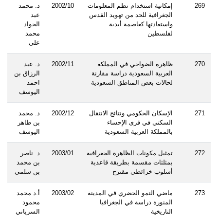
269
إمكانية استخدام نظم المعلومات
2002/10
د. محمد
الجغرافية للحد من تهويد القدس
عبد
واستعادتها كعاصمة أبدية
الجواد
لفلسطين
محمد
علي
270
ظاهرة الضواحي في المملكة
2002/11
د. عبد
العربية السعودية دراسة مقارنة
الرزاق بن
لحالات بعض المناطق السعودية
احمد
اليوسف
271
الإسكان الحكومي ونتائج الانتقال
2002/12
د. محمد
السكني في قرى الإحساء
بن طاهر
بالمملكة العربية السعودية
اليوسف
272
تمثيل مكونات الظاهرة الجغرافية
2003/01
د. ناصر
بمثلثات مقسمة بطريقة قاعدية
بن محمد
أسلوب خرائطي مقترح
بن سلمي
273
ماضي النمو الحضري في المدينة
2003/02
أ.د محمد
المنورة دراسة في الجغرافيا
محمود
التاريخية
السرياني