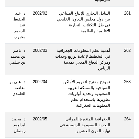
261
التبادل التجاري للإنتاج الصناعي
2002/02
د. عبد
بين دول مجلس التعاون الخليجي
الحفيظ
في ظل التكتلات التجارية
عبد
الإقليمية والعالمية
الرحيم
محبوب
262
أهمية نظم المعلومات الجغرافية
2002/03
د. ناصر
في التخطيط لإعادة توزيع وحدات
بن محمد
ومركز الدفاع المدني بمدينة
بن سلمي
الرياض
263
نموذج مقترح لتقويم الأماكن
2002/04
د. علي بن
السياحية بالمملكة العربية
معاضه
السعودية وتحديد أولويات
الغامدي
تطويرها باستخدام نظم
المعلومات الجغرافية
264
الجغرافية المتغيرة للمواني
2002/05
د. محمد
البحرية السعودية الرئيسية في
ابراهيم
نهاية القرن العشرين
رمضان