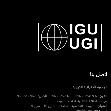
اتصل بنا
الجمعية الجغرافية الكويتية
تلفون:
22549907 965+ - 22529618 965+ -
فاكس:
22529625 965+
ص.ب:
17051 الخالدية 72451 الكويت
العنوان:
الكويت - القادسية - قطعة 1 - شارع 10 - منزل 9
ايميل:
info@kwtgs.org