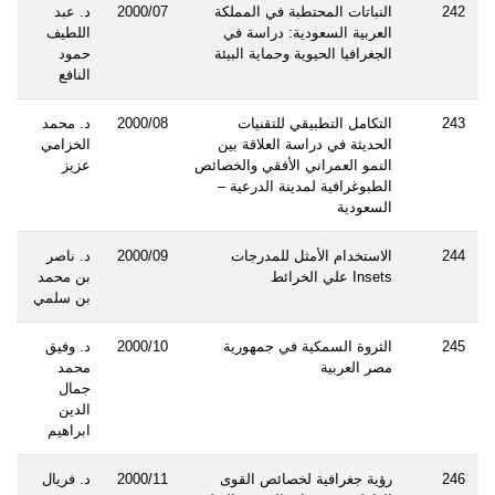
242
النباتات المحتطبة في المملكة
2000/07
د. عبد
العربية السعودية: دراسة في
اللطيف
الجغرافيا الحيوية وحماية البيئة
حمود
النافع
243
التكامل التطبيقي للتقنيات
2000/08
د. محمد
الحديثة في دراسة العلاقة بين
الخزامي
النمو العمراني الأفقي والخصائص
عزيز
الطبوغرافية لمدينة الدرعية –
السعودية
244
الاستخدام الأمثل للمدرجات
2000/09
د. ناصر
Insets علي الخرائط
بن محمد
بن سلمي
245
الثروة السمكية في جمهورية
2000/10
د. وفيق
مصر العربية
محمد
جمال
الدين
ابراهيم
246
رؤية جغرافية لخصائص القوى
2000/11
د. فريال