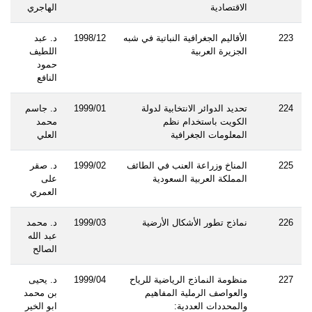
الاقتصادية
الهاجري
223
الأقاليم الجغرافية النباتية في شبه
1998/12
د. عبد
الجزيرة العربية
اللطيف
حمود
النافع
224
تحديد الدوائر الانتخابية لدولة
1999/01
د. جاسم
الكويت باستخدام نظم
محمد
المعلومات الجغرافية
العلي
225
المناخ وزراعة العنب في الطائف
1999/02
د. صقر
المملكة العربية السعودية
على
العمري
226
نماذج تطور الأشكال الأرضية
1999/03
د. محمد
عبد الله
الصالح
227
منظومة النماذج الرياضية للرياح
1999/04
د. يحيى
والعواصف الرملية المفاهيم
بن محمد
والمحددات العددية:
ابو الخير