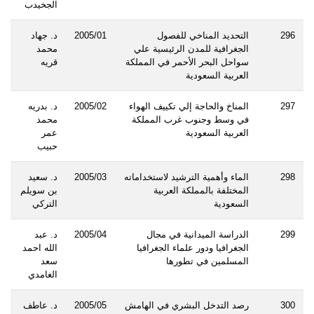
الجخيدب
296
التحديد المناخي للفصول
2005/01
د. جهاد
الجغرافية للمدن الرئيسية علي
محمد
سواحل البحر الأحمر في المملكة
قريه
العربية السعودية
297
المناخ والحاجة إلي تكييف الهواء
2005/02
د. بدريه
في وسط وجنوب غرب المملكة
محمد
العربية السعودية
عمر
حبيب
298
الماء وأهمية الترشيد لاستخداماته
2005/03
د. سعيد
المختلفة بالمملكة العربية
بن سويلم
السعودية
التركي
299
الدراسة الميدانية في مجال
2005/04
د. عبد
الجغرافيا ودور علماء الجغرافيا
الله احمد
المسلمين في تطورها
سعد
الغامدي
300
رصد التدخل البشري في الهامش
2005/05
د. عاطف