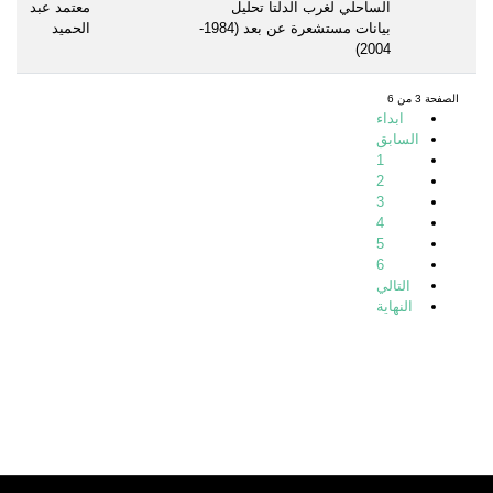
الساحلي لغرب الدلتا تحليل
معتمد عبد
بيانات مستشعرة عن بعد (1984-
الحميد
2004)
الصفحة 3 من 6
ابداء
السابق
1
2
3
4
5
6
التالي
النهاية