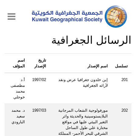
الرسائل الجغرافية
تاريخ
اسم
تسلسل
اسم الإصدار
الإصدار
المؤلف
201
إبن خلدون جغرافيا عرض ونقد
1997/02
أ.د
لآرائه الجغرافية
مطصفى
محمد
خوجلي
202
مورفولوجية الشعاب المرجانية
1997/03
د. محمد
البلايستوسينية والحديثة واثر
سعيد
التغير البيئي عليها في مواقع
البارودي
مختارة علي طول الساحل
الشرقي للبحر الأحمر- المملكة