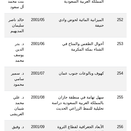
المملكة العربية السعودية
بنت محمد
آل سعود
252
الميزانية المائية لحوض وادي
2001/05
خالد ناصر
حنيفة
سليمان
المديهيم
253
أحوال الطقس والمناخ في
2001/06
د. بدر
الشتاء بمكة المكرمة
الدين
يوسف
محمد
254
كهوف وبالوعات جنوب عمان
2001/07
د. سمير
سامي
محمود
255
سهل تهامة في منطقة جازان
2001/08
د. علي
بالمملكة العربية السعودية دراسة
محمد
تحليلية للنمط الزراعي الحديث
شيبان
العريشى
256
الأبعاد الجغرافية لقطاع الثروة
2001/09
د. وفيق