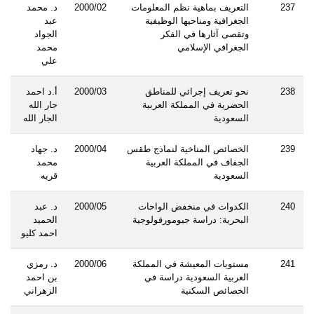
237
التعريف بماهية نظم المعلومات
2000/02
د. محمد
الجغرافية ومناحيها الوظيفية
عبد
وتقصى آثارها في الفكر
الجواد
الجغرافي الإسلامي
محمد
علي
238
نحو تعريف إجرائي للمناطق
2000/03
أ.د احمد
الحضرية في المملكة العربية
جار الله
السعودية
الجار الله
239
الخصائص المناخية لنماذج طقس
2000/04
د. جهاد
الجفاف في المملكة العربية
محمد
السعودية
قريه
240
الكدوات في منخفض الواحات
2000/05
د. عبد
البحرية: دراسة جيومورفولوجية
الحميد
احمد كليو
241
مستويات المعيشة في المملكة
2000/06
د. رمزي
العربية السعودية دراسة في
بن احمد
الخصائص السكنية
الزهراني