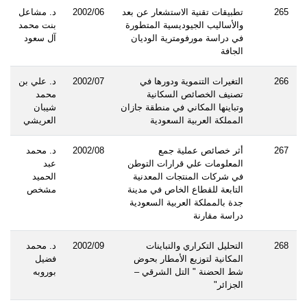
265
تطبيقات تقنية الاستشعار عن بعد
2002/06
د. مشاعل
والأساليب الجيوديسية المتطورة
بنت محمد
في دراسة مورفومترية الوديان
آل سعود
الجافة
266
التغيرات التنموية ودورها في
2002/07
د. علي بن
تصنيف الخصائص السكانية
محمد
وتباينها المكاني في منطقة جازان
شيبان
المملكة العربية السعودية
العريشي
267
أثر خصائص عملية جمع
2002/08
د. محمد
المعلومات علي قرارات التوطن
عبد
في شركات المنتجات المعدنية
الحميد
التابعة للقطاع الخاص في مدينة
مشخص
جدة بالمملكة العربية السعودية
دراسة مقارنة
268
التحليل التكراري والتباينات
2002/09
د. محمد
المكانية لتوزيع الأمطار بحوض
فضيل
شط الحضنة " التل الشرقي –
بوروبه
الجزائر"