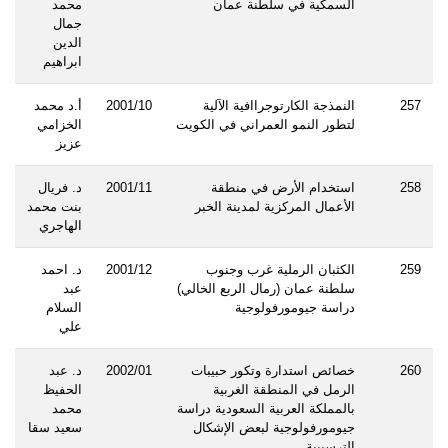
السمكية في سلطنة عمان
محمد
جمال
الدين
ابراهيم
257
النمذجة الكارتوجراافية الآلية
2001/10
أ.د محمد
لتطور النمو العمراني في الكويت
الخزامي
عزيز
258
استخدام الأرض في منطقة
2001/11
د. فريال
الأعمال المركزية لمدينة الخبر
بنت محمد
الهاجري
259
الكثبان الرملية غرب وجنوب
2001/12
د. احمد
سلطنة عمان (رمال الربع الخالي)
عبد
دراسة جيومورفولوجية
السلام
علي
260
خصائص استدارة وتكور حبيبات
2002/01
د. عبد
الرمل في المنطقة الغربية
الحفيظ
بالمملكة العربية السعودية دراسة
محمد
جيومورفولوجية لبعض الإشكال
سعيد سقا
الترسيبية