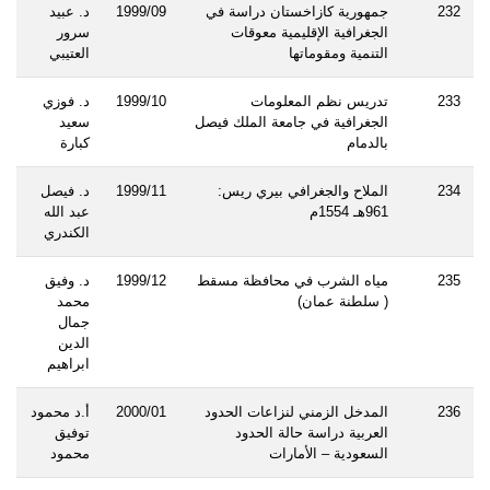
232
جمهورية كازاخستان دراسة في
1999/09
د. عبيد
الجغرافية الإقليمية معوقات
سرور
التنمية ومقوماتها
العتيبي
233
تدريس نظم المعلومات
1999/10
د. فوزي
الجغرافية في جامعة الملك فيصل
سعيد
بالدمام
كبارة
234
الملاح والجغرافي بيري ريس:
1999/11
د. فيصل
961هـ 1554م
عبد الله
الكندري
235
مياه الشرب في محافظة مسقط
1999/12
د. وفيق
( سلطنة عمان)
محمد
جمال
الدين
ابراهيم
236
المدخل الزمني لنزاعات الحدود
2000/01
أ.د محمود
العربية دراسة حالة الحدود
توفيق
السعودية – الأمارات
محمود