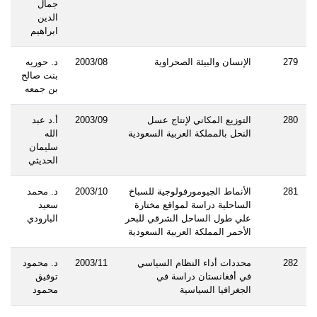
جمال
الدين
ابراهيم
279
الإنسان والبيئة الصحراوية
2003/08
د. حوريه
بنت صالح
بن جمعه
280
التوزيع المكاني لإنتاج عسل
2003/09
أ.د عبد
النحل بالمملكة العربية السعودية
الله
سليمان
الحديثي
281
الأنماط الجيومورفولوجية للسباخ
2003/10
د. محمد
الساحلية دراسة لمواقع مختارة
سعيد
علي طول الساحل الشرقي للبحر
البارودي
الأحمر المملكة العربية السعودية
282
محددات أداء النظام السياسي
2003/11
د. محمود
في أفغانستان دراسة في
توفيق
الجغرافيا السياسية
محمود