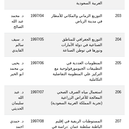
العربية السعودية
203
التوزيع الزماني والمكاني للأمطار
1997/04
د. محمد
في مدينة الرياض
عبد الله
الصالح
204
التوزيع الجغرافي للمناطق
1997/05
د. سيف
الصناعية في دولة الأمارات
سالم
ودورها في توطن الصناعة
القايدي
205
المنظومات العددية في
1997/06
د. يحيى
التطبيقات الجيومورفولوحية مع
بن محمد
التركيز علي المنظومة التفاضلية
ابو الخير
التكاملية
206
استعمال مياه الصرف الصحي
1997/07
د. عبد
المعالجة للأغراض الزراعية
الله
(تجربة المملكة العربية السعودية)
سليمان
الحديثي
207
المستوطنات الريفية في إقليم
1997/08
د. حمدي
الباطنة سلطنة عمان :دراسة في
احمد