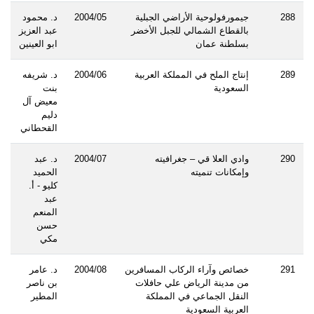
288
جيمورفولوحية الأراضي الجبلية
2004/05
د. محمود
بالقطاع الشمالي للجبل الأخضر
عبد العزيز
بسلطنة عمان
ابو العينين
289
إنتاج الملح في المملكة العربية
2004/06
د. شريفه
السعودية
بنت
معيض آل
دليم
القحطاني
290
وادي العلا قي – جغرافيته
2004/07
د. عبد
وإمكانات تنميته
الحميد
كليو - أ.
عبد
المنعم
حسن
مكي
291
خصائص وآراء الركاب المسافرين
2004/08
د. عامر
من مدينة الرياض علي حافلات
بن ناصر
النقل الجماعي في المملكة
المطير
العربية السعودية