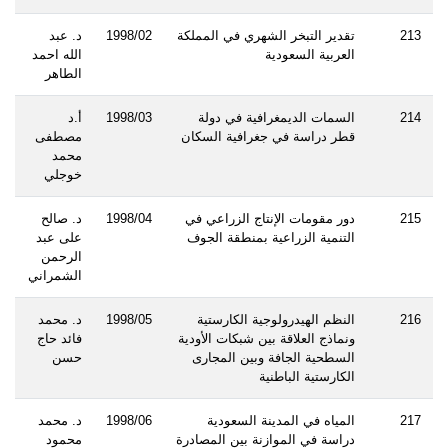
213
تقدير التبخر الشهري في المملكة
1998/02
د. عبد
العربية السعودية
الله احمد
الطاهر
214
السمات الديمغرافية في دولة
1998/03
أ.د
قطر دراسة في جغرافية السكان
مصطفى
محمد
خوجلي
215
دور مقومات الإنتاج الزراعي في
1998/04
د. صالح
التنمية الزراعية بمنطقة الجوف
على عبد
الرحمن
الشمراني
216
النظم الهيدرولوجية الكارستية
1998/05
د. محمد
ونماذج العلاقة بين شبكات الأودية
فائد حاج
السطحية الجافة وبين المجارى
حسن
الكارستية الباطنية
217
المياه في المدينة السعودية
1998/06
د. محمد
دراسة في الموازنة بين المصادرة
محمود