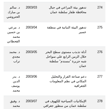
274
تدهور بيئة المراعي في جبال
2003/03
د. سالم
محافظة ظفار سلطنة عمان
بن مبارك
الحتروشي
275
تدهور البيئة النباتية في منطقة
2003/04
د. مرعي
عسير
بن حسين
محمد
القحطاني
276
أدلة تذبذب مستوى سطح البحر
2003/05
د. محمد
خلال الزمن الرابع علي سواحل
مجدي
شبه جزيرة "مسندم" سلطنة
تراب
عمان
277
دعم صناعة القرار والتحليل
2003/06
د. بدر
المكاني في نظم المعلومات
الدين
الجغرافية
يوسف
محمد
278
الإمكانيات السياحية للكهوف في
2003/07
د. وفيق
سلطنة عمان من منظور جغرافي
محمد